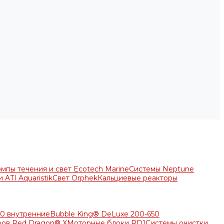
мпы течения и свет Ecotech Marine
Системы Neptune
 ATI Aquaristik
Свет Orphek
Кальциевые реакторы
50 внутренние
Bubble King® DeLuxe 200-650
ров Red Dragon® X
Моторные блоки RD1
Системы очистки