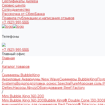
Сертификаты дилера
Сервис-центр
Сотрудничество
Рассрочка от СберБанка
Правила публикации и написания отзывов
+7 (921) 991-5555
Телефоны
+7 (921) 991-5555
Главный офис
Главная
/
Каталог товаров
/
Скиммеры BubbleKing
Акриловые Аквариумы New Wave
Скиммеры BubbleKing
Под
Systems
Водоподготовка, осмос SpectraPure
Морская соль P
Deltec
Насосы Abyzz
Оборудование Reef Factory
/
Mini Bubble King 160-200
Mini Bubble King 160-200
Bubble King® Double Cone 130-300
внешние
Насосы для скиммеров Red Dragon® 3
Насосы для