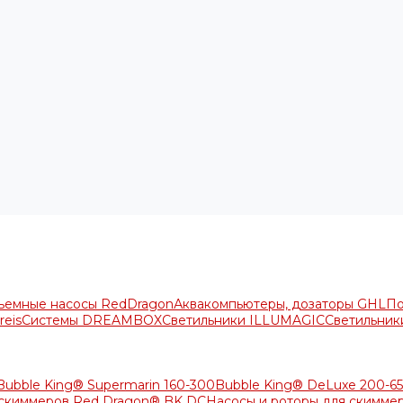
ъемные насосы RedDragon
Аквакомпьютеры, дозаторы GHL
По
reis
Системы DREAMBOX
Светильники ILLUMAGIC
Светильники
Bubble King® Supermarin 160-300
Bubble King® DeLuxe 200-6
 скиммеров Red Dragon® BK DC
Насосы и роторы для скимме