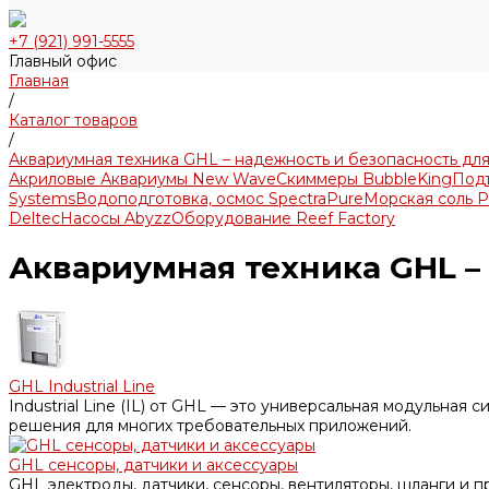
+7 (921) 991-5555
Главный офис
Главная
/
Каталог товаров
/
Аквариумная техника GHL – надежность и безопасность дл
Акриловые Аквариумы New Wave
Скиммеры BubbleKing
Под
Systems
Водоподготовка, осмос SpectraPure
Морская соль P
Deltec
Насосы Abyzz
Оборудование Reef Factory
Аквариумная техника GHL –
GHL Industrial Line
Industrial Line (IL) от GHL — это универсальная модульна
решения для многих требовательных приложений.
GHL сенсоры, датчики и аксессуары
GHL электроды, датчики, сенсоры, вентиляторы, шланги и 