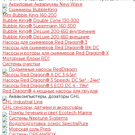
Акриловые Аквариумы New Wave
Скиммеры BubbleKing
Mini Bubble King 160-200
Bubble King® Double Cone 130-300
Bubble King® Supermarin 160-300
Bubble King® DeLuxe 200-650 внутренние
Bubble King® DeLuxe 200-650 внешние
Насосы для скиммеров Red Dragon® 3
Насосы для скиммеров Red Dragon® BK DC
Насосы и роторы для скиммеров Red Dragon® X
Моторные блоки RD1
Системы очистки
Подъемные насосы RedDragon
Насосы Red Dragon® X DC 3-6,5м³
Насосы Red Dragon® 3 Speedy DC 5м³ - 24м³
Насосы Red Dragon® 5 ECO DC 4 - 19м³
Red Dragon® 4 мощные насосы для прудов
Аквакомпьютеры, дозаторы GHL
GHL Industrial Line
GHL сенсоры, датчики и аксессуары
Помпы течения и свет Ecotech Marine
Системы Neptune Systems
Водоподготовка, осмос SpectraPure
Морская соль Preis
Системы DREAMBOX