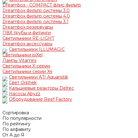
Dreambox - COMPACT флис фильтр
Dreambox фильтр системы 3.0
Dreambox фильтр системы 4.0
Dreambox фильтр системы 3.1
Dreambox резервуары
ПВХ трубы и фитинги
Светильники RE-LIGHT
Dreambox аксессуары
Светильники ILLUMAGIC
Светильники piXel
Лампы Vitamini
Светильники X-серии
Светильники серии X4
Светильники ATI Aquaristik
Свет Orphek
Кальциевые реакторы Deltec
Насосы Abyzz
Оборудование Reef Factory
Сортировка
По популярности
По рейтингу
По алфавиту
От А до Я