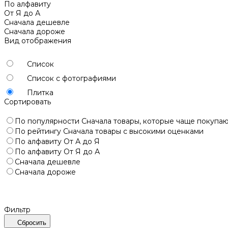
По алфавиту
От Я до А
Сначала дешевле
Сначала дороже
Вид отображения
Список
Список с фотографиями
Плитка
Сортировать
По популярности
Сначала товары, которые чаще покупа
По рейтингу
Сначала товары с высокими оценками
По алфавиту
От А до Я
По алфавиту
От Я до А
Сначала дешевле
Сначала дороже
Фильтр
Сбросить