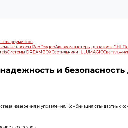
я аквариумистов
ъемные насосы RedDragon
Аквакомпьютеры, дозаторы GHL
По
reis
Системы DREAMBOX
Светильники ILLUMAGIC
Светильники
 надежность и безопасность
я система измерения и управления. Комбинация стандартных 
прочие акссесуары