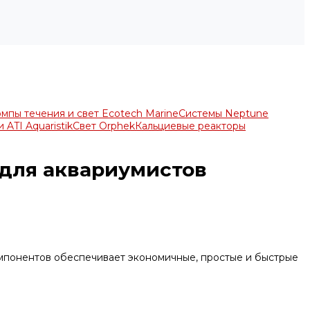
мпы течения и свет Ecotech Marine
Системы Neptune
 ATI Aquaristik
Свет Orphek
Кальциевые реакторы
 для аквариумистов
компонентов обеспечивает экономичные, простые и быстрые