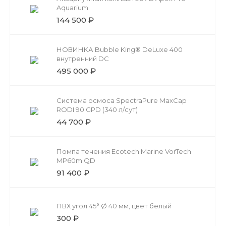
Aquarium
144 500 ₽
НОВИНКА Bubble King® DeLuxe 400
внутренний DC
495 000 ₽
Система осмоса SpectraPure MaxCap
RODI 90 GPD (340 л/сут)
44 700 ₽
Помпа течения Ecotech Marine VorTech
MP60m QD
91 400 ₽
ПВХ угол 45° Ø 40 мм, цвет белый
300 ₽