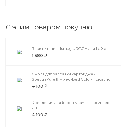
С этим товаром покупают
Блок питания illumagic 36V/1A для 1 piXel
1 580 ₽
Смола для заправки картриджей
SpectraPure® Mixed-Bed Color-Indicating
DI Resin 850мл
4 100 ₽
Крепления для баров Vitamini - комплект
2шт
4 100 ₽