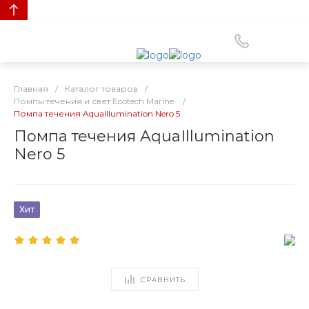
Главная
/
Каталог товаров
/
Помпы течения и свет Ecotech Marine
/
Помпа течения AquaIllumination Nero 5
Помпа течения AquaIllumination
Nero 5
Хит
СРАВНИТЬ